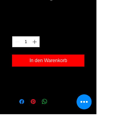
Arbersee 01
Preis
120,00 €
Anzahl
*
In den Warenkorb
Kunstdruck 'Arbersee 01' in der Grösse
30x40cm