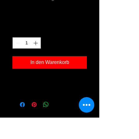
Arbersee 02
Preis
120,00 €
Anzahl
*
In den Warenkorb
Kunstdruck 'Arbersee 02' in der Grösse
30x40cm