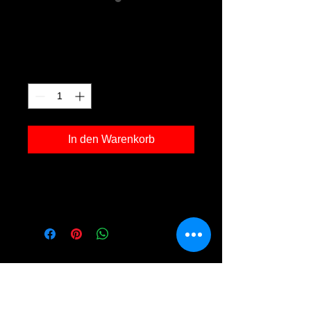
Arbersee 08
Preis
120,00 €
Anzahl
*
In den Warenkorb
Kunstdruck 'Arbersee 08' in der Grösse
30x40cm