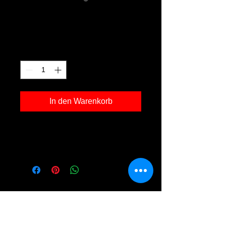
Arbersee 18
Preis
120,00 €
Anzahl
*
In den Warenkorb
Kunstdruck 'Arbersee 18' in der Grösse
30x40cm