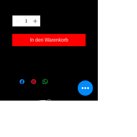
Anzahl
*
In den Warenkorb
Fotodruck 'Dellenfeld 02' in der Grösse
30x40cm, inkl. Rahmen Holz schwarz