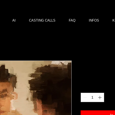
AI
CASTING CALLS
FAQ
INFOS
K
dt 01
Preis
120,00 €
Anzahl
*