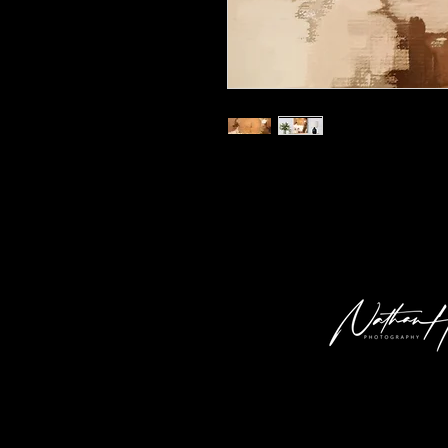
Kunstdruck 'dt 01' in der Grösse 30x