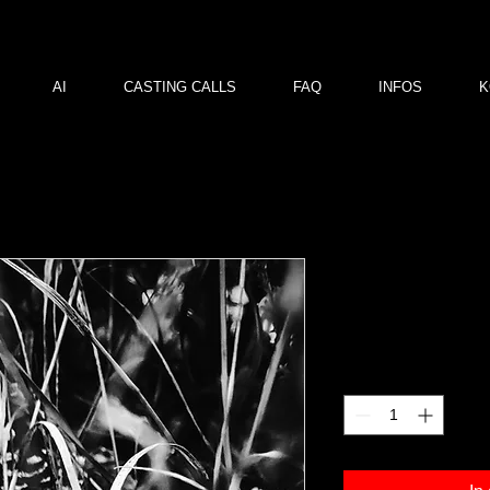
AI
CASTING CALLS
FAQ
INFOS
K
Fliegenpilz
Preis
150,00 €
Anzahl
*