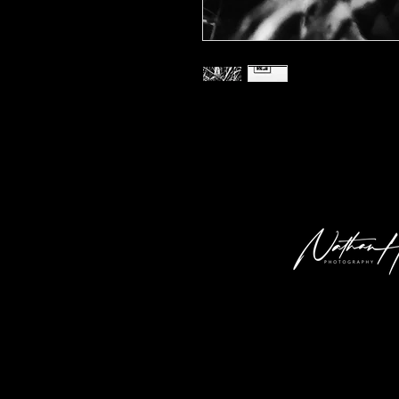
Fotodruck 'Fliegenpilz 01' in der Gr