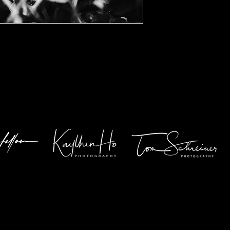
össe 30x40cm, inkl. Rahmen Holz schwarz