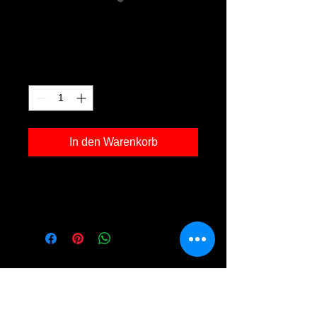
Golfpark 01
Preis
120,00 €
Anzahl
*
In den Warenkorb
Kunstdruck 'Golfpark 01' in der Grösse
30x40cm