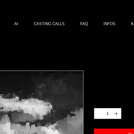
AI
CASTING CALLS
FAQ
INFOS
K
ia 08
Preis
120,00 €
Anzahl
*