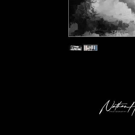
Kunstdruck 'ia 08' in der Grösse 30x