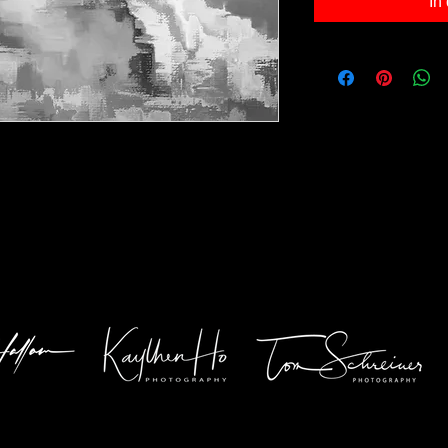
In
40cm