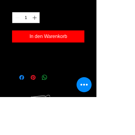
Anzahl
*
In den Warenkorb
Kunstdruck 'ia 09' in der Grösse
30x40cm