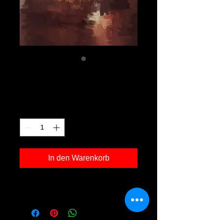
j 01
Preis
120,00 €
Anzahl
*
In den Warenkorb
Kunstdruck 'j 01' in der Grösse 30x40cm