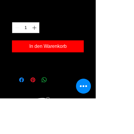
Preis
120,00 €
Anzahl
*
In den Warenkorb
Kunstdruck 'j 02' in der Grösse 30x40cm