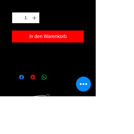
Anzahl
*
In den Warenkorb
Kunstdruck 'js 03' in der Grösse
30x40cm