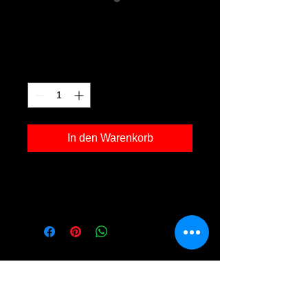
Lilien 02
Preis
120,00 €
Anzahl
*
In den Warenkorb
Kunstdruck 'Lilien 02' in der Grösse
30x40cm