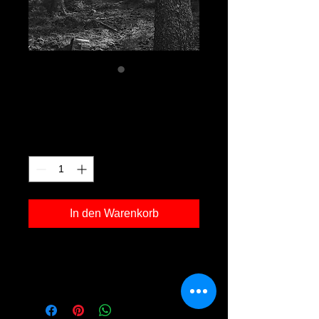
Lohwald 03
Preis
150,00 €
Anzahl
*
In den Warenkorb
Fotodruck 'Lohwald 03' in der Grösse
30x40cm, inkl. Rahmen Holz schwarz