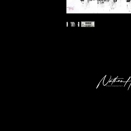
Kunstdruck 'lw 02' in der Grösse 30x