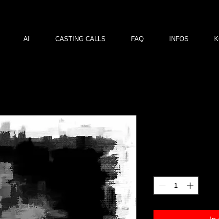
AI
CASTING CALLS
FAQ
INFOS
K
lw 02
Preis
120,00 €
Anzahl
*