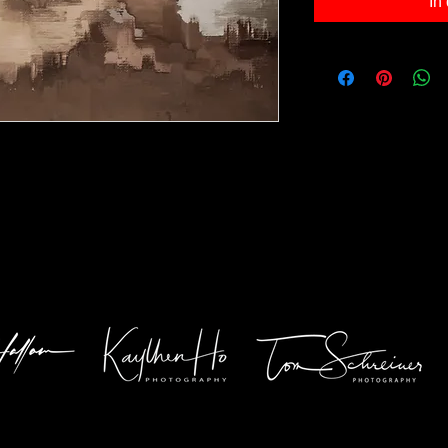
In
x40cm