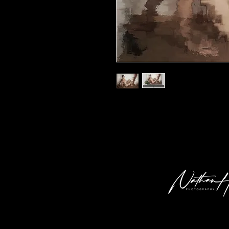
Kunstdruck 'md 02' in der Grösse 30