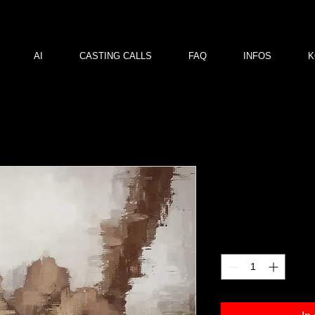
AI
CASTING CALLS
FAQ
INFOS
K
md 02
Preis
120,00 €
Anzahl
*