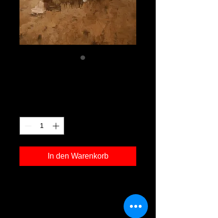
md 03
Preis
120,00 €
Anzahl
*
In den Warenkorb
Kunstdruck 'md 03' in der Grösse
30x40cm