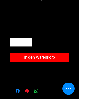
Oberzwieselau
g05
Preis
120,00 €
Anzahl
*
In den Warenkorb
Kunstdruck 'Oberzwieselau g05' in der
Grösse 30x40cm