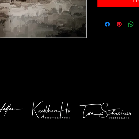
In
40cm