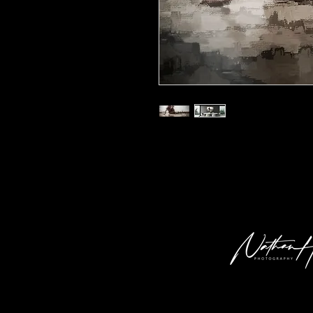
Kunstdruck 'oe 01' in der Grösse 30x