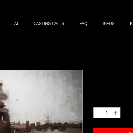
AI
CASTING CALLS
FAQ
INFOS
K
oe 01
Preis
120,00 €
Anzahl
*