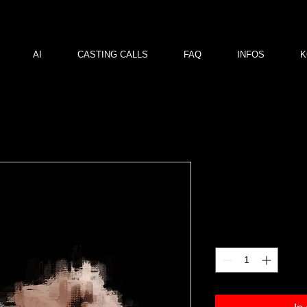
AI
CASTING CALLS
FAQ
INFOS
K
oe 02
Preis
120,00 €
Anzahl
*