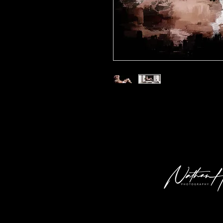
Kunstdruck 'oe 02' in der Grösse 30x