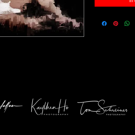
In
40cm