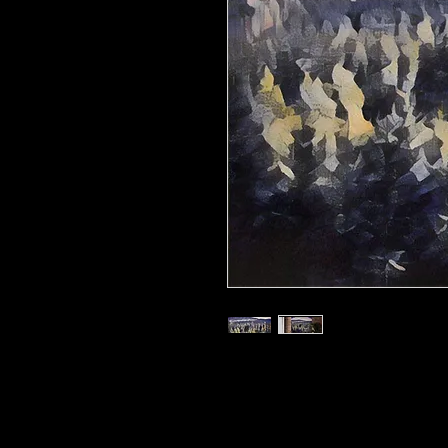
Kunstdruck 'OZ g03' in der Grösse 3