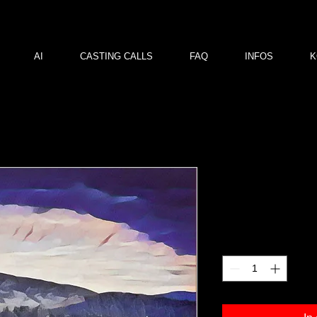
AI
CASTING CALLS
FAQ
INFOS
K
OZ g03
Preis
120,00 €
Anzahl
*