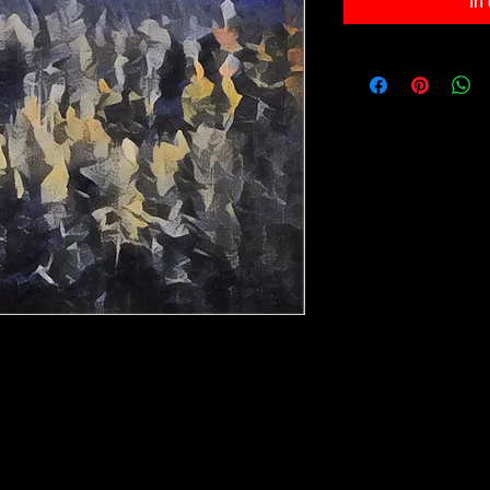
In
0x40cm